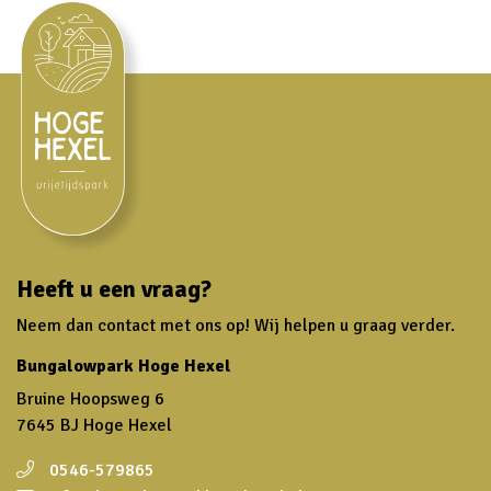
Heeft u een vraag?
Neem dan contact met ons op! Wij helpen u graag verder.
Bungalowpark Hoge Hexel
Bruine Hoopsweg 6
7645 BJ Hoge Hexel
0546-579865