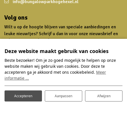
info@bungalowparkhogehexel.nl
Volg ons
Wilt u op de hoogte blijven van speciale aanbiedingen en
leuke nieuwtjes? Schrijf u dan in voor onze nieuwsbrief en
volg ons op social media.
Deze website maakt gebruik van cookies
Inschrijven nieuwsbrief
Beste bezoeker! Om je zo goed mogelijk te helpen op onze
website maken wij gebruik van cookies. Door deze te
accepteren ga je akkoord met ons cookiebeleid.
Meer
informatie ...
Overnachten
Thema's
Accepteren
Aanpassen
Afwijzen
Zoek en boek
Zomervakantie
Accommodaties
Herfstvakantie
Arrangementen
Verwenarrangement