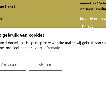
nieuwtjes? Schr
ge Hexel
op social media
6
Inschrijven nie
el
 gebruik van cookies
wparkhogehexel.nl
goed mogelijk te helpen op onze website maken wij gebruik van coo
met ons cookiebeleid.
Meer informatie ...
Thema's
Dagje Hoge
Aanpassen
Afwijzen
Zomervakantie
Bowlingbaan
Herfstvakantie
Restaurant
Verwenarrangement
E-choppers
Groepsaccommodaties
Kinderfeestjes
Tips en aanbiedingen
Zakelijk
Restaurant acties
Feestlocatie