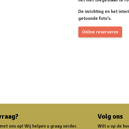
het niet toegestaan te ro
De inrichting en het inte
getoonde foto’s.
Online reserveren
vraag?
Volg ons
et ons op! Wij helpen u graag verder.
Wilt u op de ho