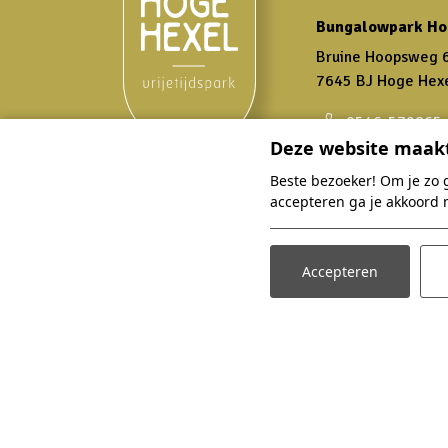
Bungalowpark Ho
Bruine Hoopsweg 
7645 BJ Hoge Hex
0546-579865
Deze website maakt
info@bungalo
Beste bezoeker! Om je zo 
accepteren ga je akkoord 
Overnachten
Accepteren
Zoek en boek
Accommodaties
Arrangementen
Faciliteiten
Omgeving
Plattegrond