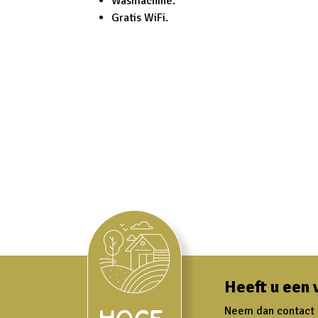
Wasmachine.
Gratis WiFi.
Heeft u een 
Neem dan contact m