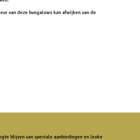
ken.
rieur van deze bungalows kan afwijken van de
ogte blijven van speciale aanbiedingen en leuke