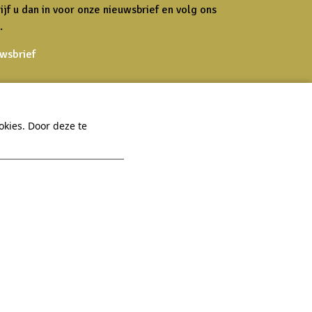
ijf u dan in voor onze nieuwsbrief en volg ons
.
uwsbrief
kies. Door deze te
Een vraag?
Bekijk onze
FAQ
 Hexel
Praktisch
Veelgestelde vragen
Virtuele tour
App
Contact
Vacatures
Sitemap