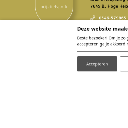
7645 BJ Hoge Hex
0546-579865
info@bungalo
Deze website maakt
Beste bezoeker! Om je zo 
accepteren ga je akkoord 
Overnachten
Accepteren
Zoek en boek
Accommodaties
Arrangementen
Faciliteiten
Omgeving
Plattegrond