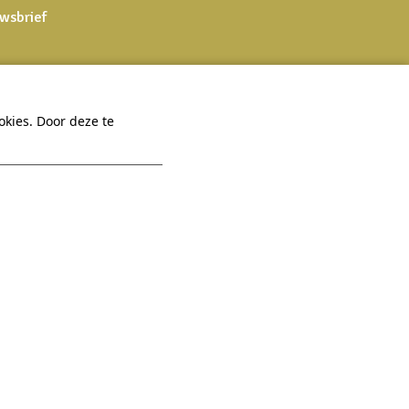
uwsbrief
kies. Door deze te
Een vraag?
Bekijk onze
 Hexel
Praktisch
FAQ
Veelgestelde vragen
Virtuele tour
App
Contact
Vacatures
Sitemap