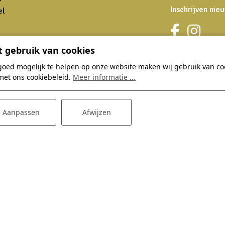
Inschrijven nie
el
wparkhogehexel.nl
 gebruik van cookies
goed mogelijk te helpen op onze website maken wij gebruik van coo
met ons cookiebeleid.
Meer informatie ...
Thema's
Dagje Hoge
Aanpassen
Afwijzen
Zomervakantie
Bowlingbaan
Herfstvakantie
Restaurant
Verwenarrangement
E-choppers
Groepsaccommodaties
Kinderfeestjes
Tips en aanbiedingen
Zakelijk
Restaurant acties
Feestlocatie