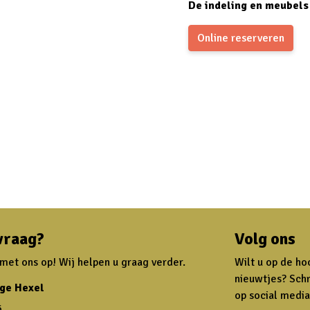
De indeling en meubels 
Online reserveren
vraag?
Volg ons
et ons op! Wij helpen u graag verder.
Wilt u op de ho
nieuwtjes? Schr
ge Hexel
op social media
6