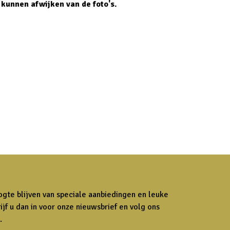
kunnen afwijken van de foto's.
ogte blijven van speciale aanbiedingen en leuke
ijf u dan in voor onze nieuwsbrief en volg ons
.