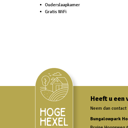
Ouderslaapkamer
Gratis WiFi
Heeft u een 
Neem dan contact m
Bungalowpark Ho
Bruine Hoopsweg 