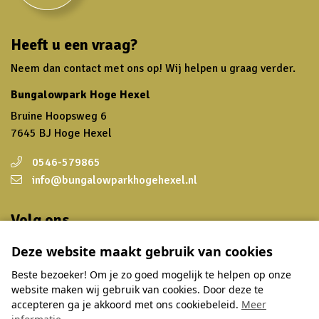
Heeft u een vraag?
Neem dan contact met ons op! Wij helpen u graag verder.
Bungalowpark Hoge Hexel
Bruine Hoopsweg 6
7645 BJ Hoge Hexel
0546-579865
info@bungalowparkhogehexel.nl
Volg ons
Wilt u op de hoogte blijven van speciale aanbiedingen en
Deze website maakt gebruik van cookies
leuke nieuwtjes? Schrijf u dan in voor onze nieuwsbrief en
Beste bezoeker! Om je zo goed mogelijk te helpen op onze
volg ons op social media.
website maken wij gebruik van cookies. Door deze te
accepteren ga je akkoord met ons cookiebeleid.
Meer
Inschrijven nieuwsbrief