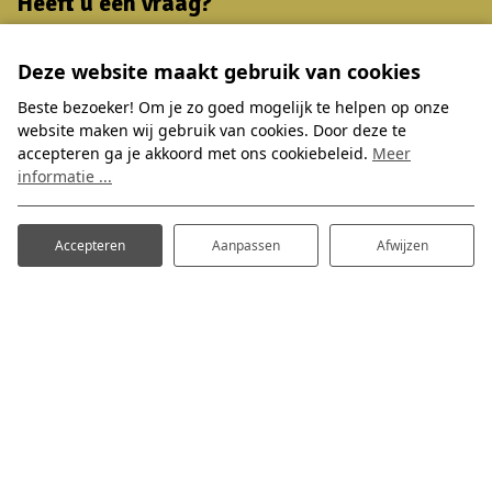
Heeft u een vraag?
Neem dan contact met ons op! Wij helpen u graag verder.
Deze website maakt gebruik van cookies
Bungalowpark Hoge Hexel
Beste bezoeker! Om je zo goed mogelijk te helpen op onze
Bruine Hoopsweg 6
website maken wij gebruik van cookies. Door deze te
7645 BJ Hoge Hexel
accepteren ga je akkoord met ons cookiebeleid.
Meer
informatie ...
0546-579865
info@bungalowparkhogehexel.nl
Accepteren
Aanpassen
Afwijzen
Volg ons
Wilt u op de hoogte blijven van speciale aanbiedingen en
leuke nieuwtjes? Schrijf u dan in voor onze nieuwsbrief en
volg ons op social media.
Inschrijven nieuwsbrief