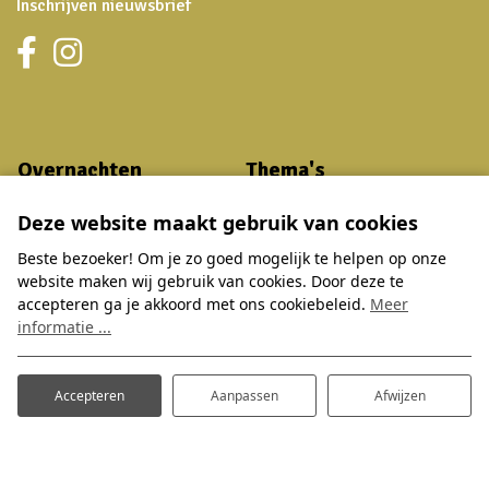
Inschrijven nieuwsbrief
Overnachten
Thema's
Zoek en boek
Zomervakantie
Deze website maakt gebruik van cookies
Accommodaties
Herfstvakantie
Beste bezoeker! Om je zo goed mogelijk te helpen op onze
Arrangementen
Verwenarrangement
website maken wij gebruik van cookies. Door deze te
accepteren ga je akkoord met ons cookiebeleid.
Meer
Faciliteiten
Groepsaccommodaties
informatie ...
Omgeving
Tips en aanbiedingen
Plattegrond
Restaurant acties
Accepteren
Aanpassen
Afwijzen
Dagje Hoge Hexel
Praktisch
Bowlingbaan
Veelgestelde vragen