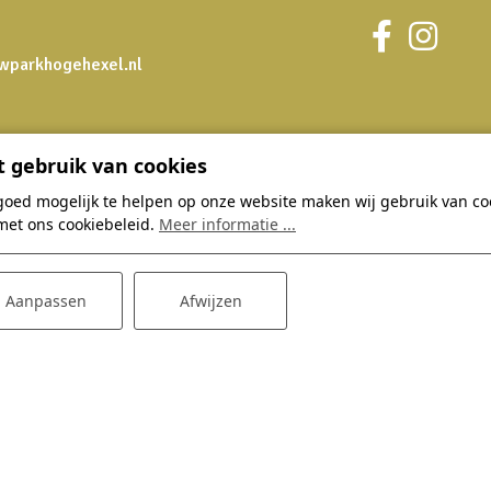
wparkhogehexel.nl
 gebruik van cookies
Thema's
Dagje Hoge
goed mogelijk te helpen op onze website maken wij gebruik van coo
Zomervakantie
Bowlingbaan
met ons cookiebeleid.
Meer informatie ...
Herfstvakantie
Restaurant
Verwenarrangement
E-choppers
Aanpassen
Afwijzen
Groepsaccommodaties
Kinderfeestjes
Tips en aanbiedingen
Zakelijk
Restaurant acties
Feestlocatie