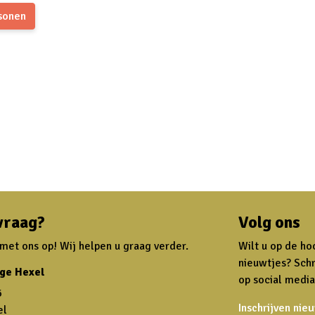
sonen
vraag?
Volg ons
et ons op! Wij helpen u graag verder.
Wilt u op de ho
nieuwtjes? Schr
ge Hexel
op social media
6
Inschrijven nie
el