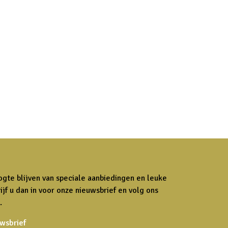
ogte blijven van speciale aanbiedingen en leuke
ijf u dan in voor onze nieuwsbrief en volg ons
.
uwsbrief