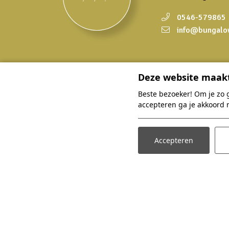
0546-579865
info@bungalo
Deze website maakt
Overnachten
Beste bezoeker! Om je zo 
Zoek en boek
accepteren ga je akkoord 
Accommodaties
Arrangementen
Accepteren
Faciliteiten
Omgeving
Plattegrond