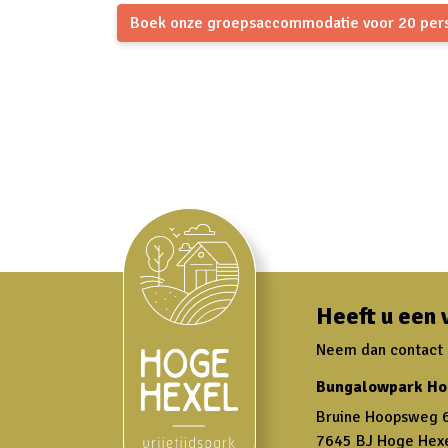
Boek onze groepsaccommodatie voor 20 per
Heeft u een 
Neem dan contact m
Bungalowpark Ho
Bruine Hoopsweg 
7645 BJ Hoge Hex