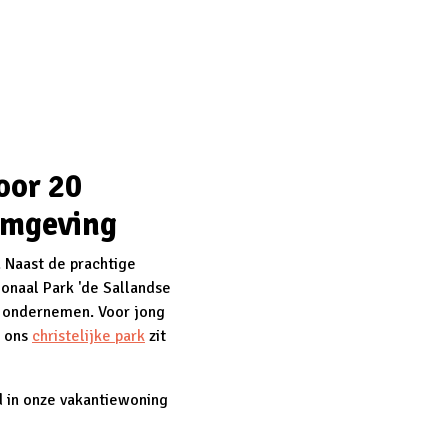
oor 20
omgeving
. Naast de prachtige
ionaal Park 'de Sallandse
te ondernemen. Voor jong
 ons
christelijke park
zit
d in onze vakantiewoning