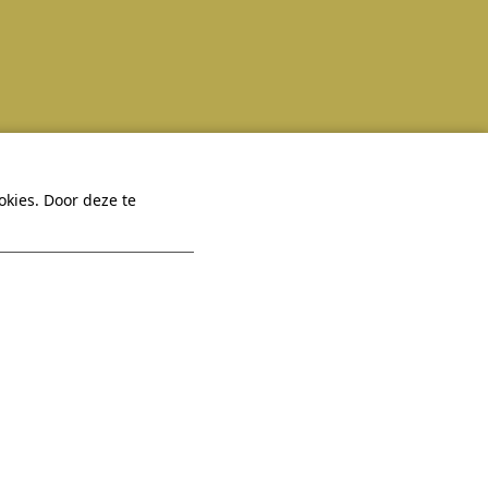
 Hexel
Praktisch
kies. Door deze te
Veelgestelde vragen
Een vraag?
Virtuele tour
Bekijk onze
FAQ
App
Contact
Vacatures
Sitemap