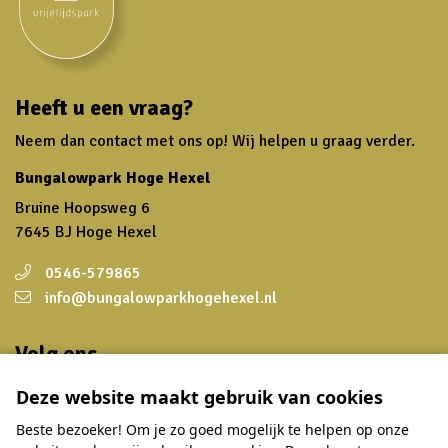
Heeft u een vraag?
Neem dan contact met ons op! Wij helpen u graag verder.
Bungalowpark Hoge Hexel
Bruine Hoopsweg 6
7645 BJ Hoge Hexel
0546-579865
info@bungalowparkhogehexel.nl
Volg ons
Wilt u op de hoogte blijven van speciale aanbiedingen en
Deze website maakt gebruik van cookies
leuke nieuwtjes? Schrijf u dan in voor onze nieuwsbrief en
Beste bezoeker! Om je zo goed mogelijk te helpen op onze
volg ons op social media.