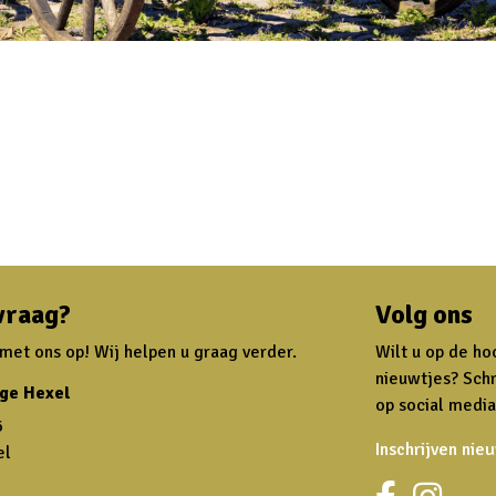
vraag?
Volg ons
et ons op! Wij helpen u graag verder.
Wilt u op de ho
nieuwtjes? Schr
ge Hexel
op social media
6
Inschrijven nie
el