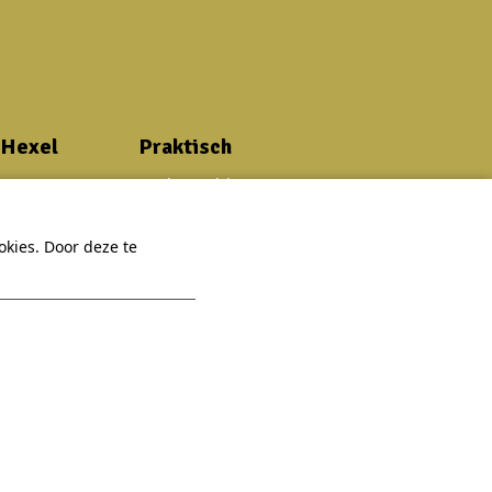
 Hexel
Praktisch
Veelgestelde vragen
Virtuele tour
kies. Door deze te
App
Een vraag?
Contact
Bekijk onze
Vacatures
FAQ
Sitemap