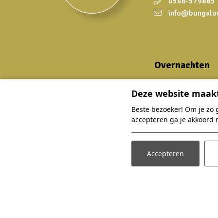
0546-579865
info@bungalo
Overnachten
Zoek en boek
Deze website maakt
Accommodaties
Beste bezoeker! Om je zo 
Arrangementen
accepteren ga je akkoord 
Faciliteiten
Omgeving
Accepteren
Plattegrond