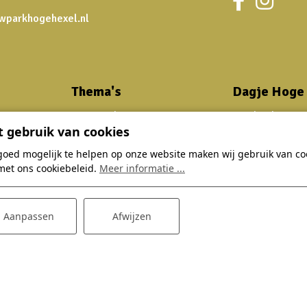
wparkhogehexel.nl
Thema's
Dagje Hoge
Zomervakantie
Bowlingbaan
 gebruik van cookies
Herfstvakantie
Restaurant
goed mogelijk te helpen op onze website maken wij gebruik van coo
Verwenarrangement
E-choppers
met ons cookiebeleid.
Meer informatie ...
Groepsaccommodaties
Kinderfeestjes
Tips en aanbiedingen
Zakelijk
Aanpassen
Afwijzen
Restaurant acties
Feestlocatie
Algemene voorwaarden
Privacyverklaring
Disclaimer