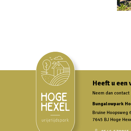
Heeft u een 
Neem dan contact m
Bungalowpark Ho
Bruine Hoopsweg 
7645 BJ Hoge Hex