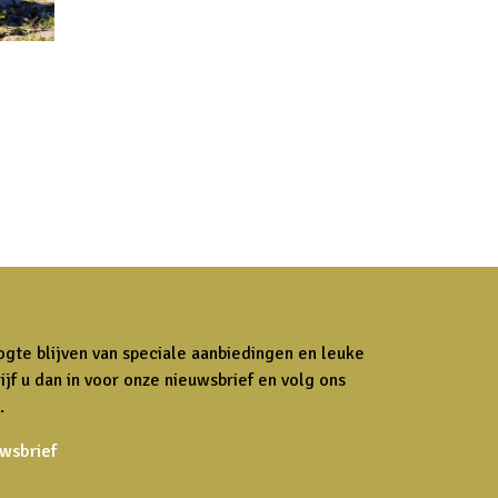
ogte blijven van speciale aanbiedingen en leuke
ijf u dan in voor onze nieuwsbrief en volg ons
.
uwsbrief