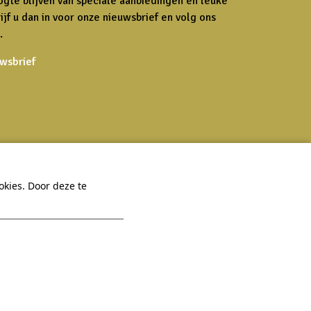
ogte blijven van speciale aanbiedingen en leuke
ijf u dan in voor onze nieuwsbrief en volg ons
.
uwsbrief
 Hexel
Praktisch
kies. Door deze te
Een vraag?
Veelgestelde vragen
Bekijk onze
Virtuele tour
FAQ
App
Contact
Vacatures