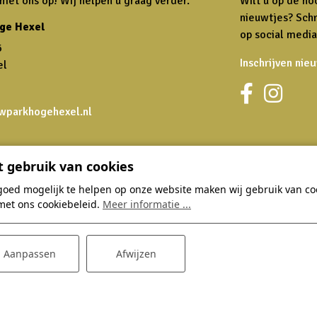
et ons op! Wij helpen u graag verder.
Wilt u op de ho
nieuwtjes? Schr
ge Hexel
op social media
6
Inschrijven nie
el
wparkhogehexel.nl
 gebruik van cookies
Thema's
Dagje Hoge
goed mogelijk te helpen op onze website maken wij gebruik van coo
met ons cookiebeleid.
Meer informatie ...
Zomervakantie
Bowlingbaan
Herfstvakantie
Restaurant
Aanpassen
Afwijzen
Verwenarrangement
E-choppers
Groepsaccommodaties
Kinderfeestjes
Tips en aanbiedingen
Zakelijk