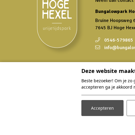
Neem dan contact m
Bungalowpark Ho
Bruine Hoopsweg 
7645 BJ Hoge Hex
0546-579865
info@bungalo
Deze website maakt
Overnachten
Beste bezoeker! Om je zo 
accepteren ga je akkoord 
Zoek en boek
Accommodaties
Accepteren
Arrangementen
Faciliteiten
Omgeving