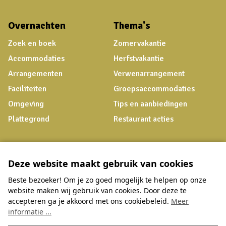
Overnachten
Thema's
Zoek en boek
Zomervakantie
Accommodaties
Herfstvakantie
Arrangementen
Verwenarrangement
Faciliteiten
Groepsaccommodaties
Omgeving
Tips en aanbiedingen
Plattegrond
Restaurant acties
Dagje Hoge Hexel
Praktisch
Deze website maakt gebruik van cookies
Bowlingbaan
Veelgestelde vragen
Beste bezoeker! Om je zo goed mogelijk te helpen op onze
Restaurant
Virtuele tour
website maken wij gebruik van cookies. Door deze te
E-choppers
App
accepteren ga je akkoord met ons cookiebeleid.
Meer
Kinderfeestjes
Contact
informatie ...