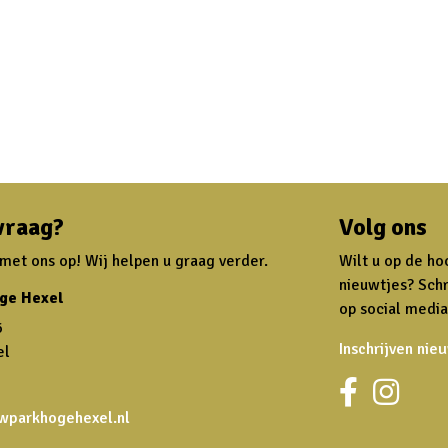
vraag?
Volg ons
et ons op! Wij helpen u graag verder.
Wilt u op de ho
nieuwtjes? Schr
ge Hexel
op social media
6
Inschrijven nie
el
wparkhogehexel.nl