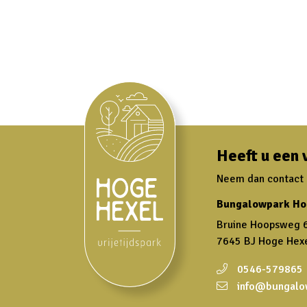
Heeft u een 
Neem dan contact m
Bungalowpark Ho
Bruine Hoopsweg 
7645 BJ Hoge Hex
0546-579865
info@bungalo