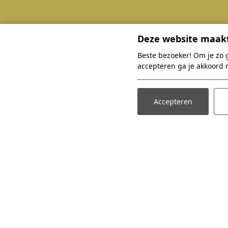
Deze website maakt
Overnachten
Beste bezoeker! Om je zo 
Zoek en boek
accepteren ga je akkoord 
Accommodaties
Arrangementen
Accepteren
Faciliteiten
Omgeving
Plattegrond