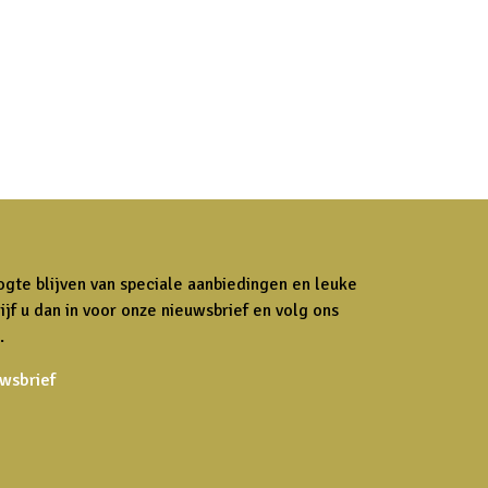
ogte blijven van speciale aanbiedingen en leuke
ijf u dan in voor onze nieuwsbrief en volg ons
.
uwsbrief