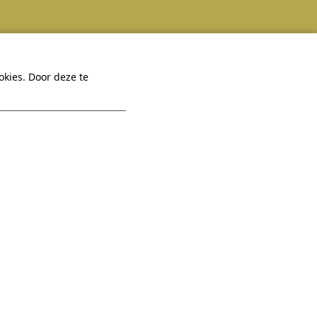
 Hexel
Praktisch
kies. Door deze te
Veelgestelde vragen
Een vraag?
Virtuele tour
Bekijk onze
App
FAQ
Contact
Vacatures
Sitemap