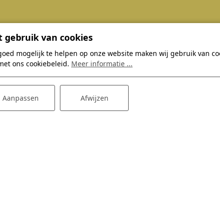
 gebruik van cookies
Thema's
Dagje Hoge
goed mogelijk te helpen op onze website maken wij gebruik van coo
Zomervakantie
Bowlingbaan
met ons cookiebeleid.
Meer informatie ...
Herfstvakantie
Restaurant
Verwenarrangement
E-choppers
Aanpassen
Afwijzen
Groepsaccommodaties
Kinderfeestjes
Tips en aanbiedingen
Zakelijk
Restaurant acties
Feestlocatie
Algemene voorwaarden
Privacyverklaring
Disclaimer