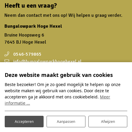
Heeft u een vraag?
Neem dan contact met ons op! Wij helpen u graag verder.
Bungalowpark Hoge Hexel
Bruine Hoopsweg 6
7645 BJ Hoge Hexel
0546-579865
info@bungalowparkhogehexel.nl
Deze website maakt gebruik van cookies
Volg ons
Beste bezoeker! Om je zo goed mogelijk te helpen op onze
Wilt u op de hoogte blijven van speciale aanbiedingen en
website maken wij gebruik van cookies. Door deze te
leuke nieuwtjes? Schrijf u dan in voor onze nieuwsbrief en
accepteren ga je akkoord met ons cookiebeleid.
Meer
volg ons op social media.
informatie ...
Inschrijven nieuwsbrief
Accepteren
Aanpassen
Afwijzen